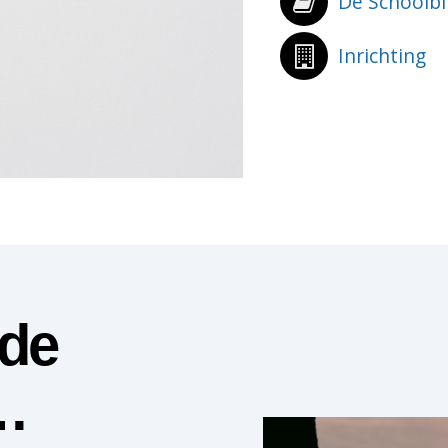
De Schoolbi
Inrichting
 de
…