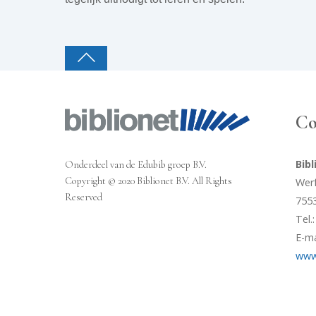
Co
Bibl
Onderdeel van de Edubib groep B.V.
Copyright © 2020 Biblionet B.V. All Rights
Werf
Reserved
755
Tel.
E-ma
www