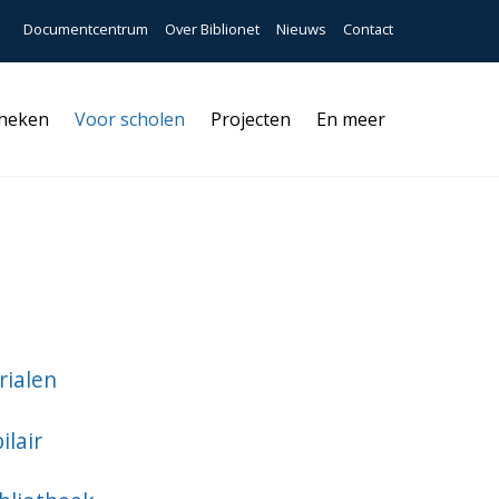
Documentcentrum
Over Biblionet
Nieuws
Contact
theken
Voor scholen
Projecten
En meer
rialen
lair