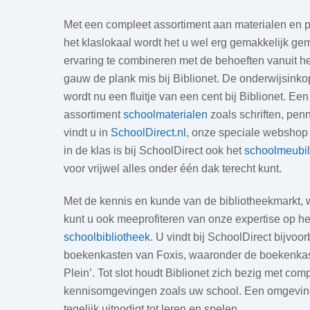
Met een compleet assortiment aan materialen en p
het klaslokaal wordt het u wel erg gemakkelijk ge
ervaring te combineren met de behoeften vanuit het
gauw de plank mis bij Biblionet. De onderwijsinko
wordt nu een fluitje van een cent bij Biblionet. Een
assortiment
schoolmaterialen
zoals schriften, pen
vindt u in
SchoolDirect.nl
, onze speciale webshop 
in de klas is bij SchoolDirect ook het
schoolmeubil
voor vrijwel alles onder één dak terecht kunt.
Met de kennis en kunde van de bibliotheekmarkt, wa
kunt u ook meeprofiteren van onze expertise op h
schoolbibliotheek
. U vindt bij SchoolDirect bijvoor
boekenkasten van Foxis, waaronder de boekenkas
Plein’. Tot slot houdt Biblionet zich bezig met comp
kennisomgevingen zoals uw school. Een omgeving
tegelijk uitnodigt tot leren en spelen.