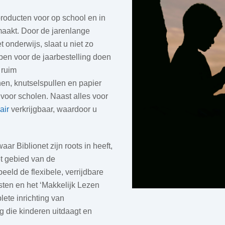
roducten voor op school en in
maakt. Door de jarenlange
 onderwijs, slaat u niet zo
pen voor de jaarbestelling doen
 ruim
nen, knutselspullen en papier
voor scholen. Naast alles voor
air
verkrijgbaar, waardoor u
ar Biblionet zijn roots in heeft,
et gebied van de
beeld de flexibele, verrijdbare
ten en het ‘Makkelijk Lezen
lete inrichting van
 die kinderen uitdaagt en