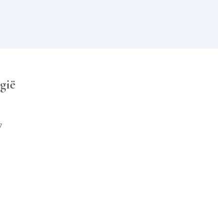
gië
7