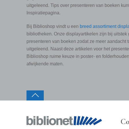
uitgeleend. Tips over presenteren van boeken kun
Inspiratiepagina.
Bij Biblioshop vindt u een
breed assortiment displ
bibliotheken. Onze displayartikelen zijn bij uitstek 
presenteren van boeken zodat ze meer aandacht 
uitgeleend. Naast deze artikelen voor het present
Biblioshop ruime keuze in poster- en folderhouders
afwijkende maten.
Co