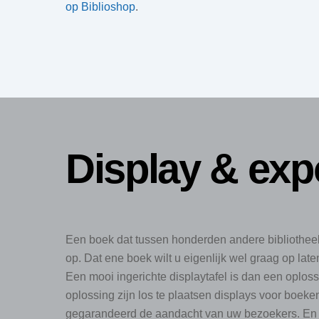
op Biblioshop
.
Display & exp
Een boek dat tussen honderden andere bibliotheek
op. Dat ene boek wilt u eigenlijk wel graag op lat
Een mooi ingerichte displaytafel is dan een oplo
oplossing zijn los te plaatsen displays voor boeke
gegarandeerd de aandacht van uw bezoekers. En 